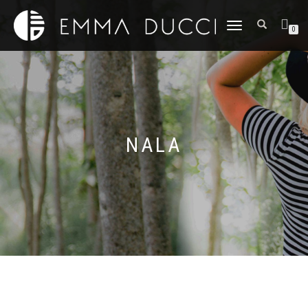
DÉPLIER
0
LA
NAVIGATION
NALA