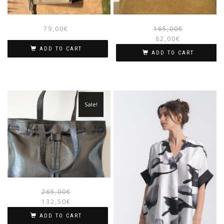
79,00
€
165,00
€
82,00
€
ADD TO CART
ADD TO CART
Sale!
265,00
€
132,50
€
ADD TO CART